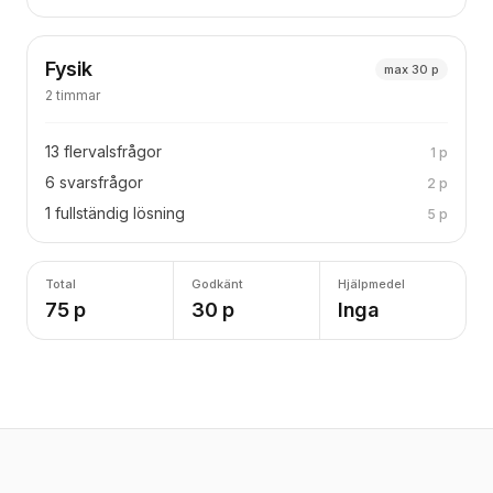
Fysik
max 30 p
2 timmar
13 flervalsfrågor
1 p
6 svarsfrågor
2 p
1 fullständig lösning
5 p
Total
Godkänt
Hjälpmedel
75 p
30 p
Inga