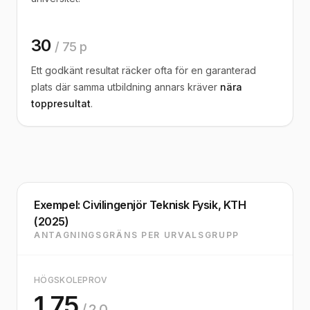
30
/ 75 p
Ett godkänt resultat räcker ofta för en garanterad
plats där samma utbildning annars kräver
nära
toppresultat
.
Exempel: Civilingenjör Teknisk Fysik, KTH
(2025)
ANTAGNINGSGRÄNS PER URVALSGRUPP
HÖGSKOLEPROV
1.75
/ 2.0